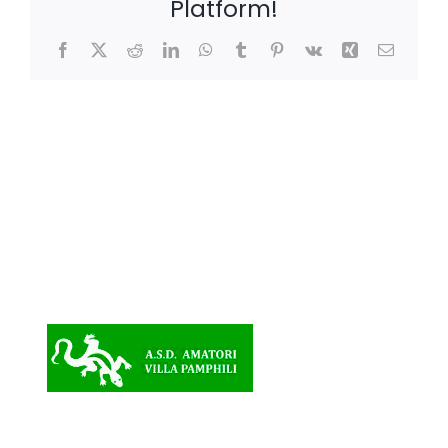
Platform!
Facebook
X
Reddit
LinkedIn
WhatsApp
Tumblr
Pinterest
Vk
Xing
Email