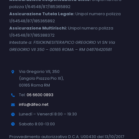
polizza 1/64548/87/185365892
Assicurazione Tutela Legale:
Unipol numero polizza
1/64548/87/185365892
Assicurazione Multirischi:
Unipol numero polizza
1/64548/87/185388372
Intestate a: FISIOKINESITERAPICO GREGORIO VI SN Via
GREGORIO VII 350 – 00165 ROMA – RM 04876420581
Via Gregorio VII, 350
(angolo Piazza Pio XI),
00165 Roma RM
Tel:
06 6600 0893
info@difeo.net
Lunedí – Venerdí 8:00 – 19:30
Sabato 8:00-13:00
Provvedimento autorizzativo D.C.A. U00430 del 13/10/2017