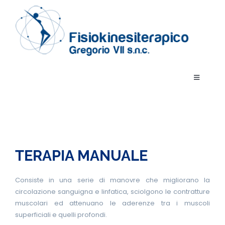
Salta
al
contenuto
Toggle
Navigatio
Home
Il Centro
TERAPIA MANUALE
Fisioterapia
Consiste in una serie di manovre che migliorano la
circolazione sanguigna e linfatica, sciolgono le contratture
Convenzioni
muscolari ed attenuano le aderenze tra i muscoli
superficiali e quelli profondi.