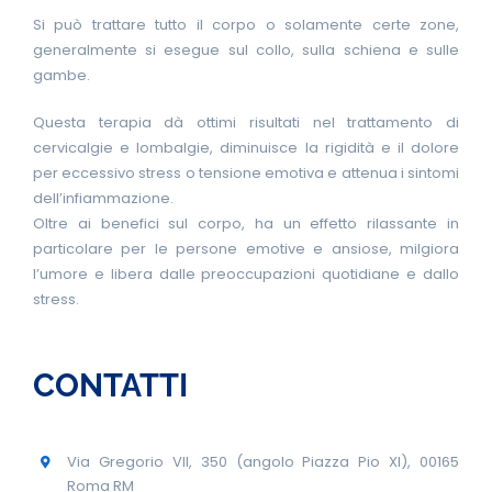
News Fisioterapia
Si può trattare tutto il corpo o solamente certe zone,
generalmente si esegue sul collo, sulla schiena e sulle
gambe.
Contatti
Questa terapia dà ottimi risultati nel trattamento di
cervicalgie e lombalgie, diminuisce la rigidità e il dolore
per eccessivo stress o tensione emotiva e attenua i sintomi
dell’infiammazione.
Oltre ai benefici sul corpo, ha un effetto rilassante in
particolare per le persone emotive e ansiose, milgiora
l’umore e libera dalle preoccupazioni quotidiane e dallo
stress.
CONTATTI
Via Gregorio VII, 350 (angolo Piazza Pio XI), 00165
Roma RM