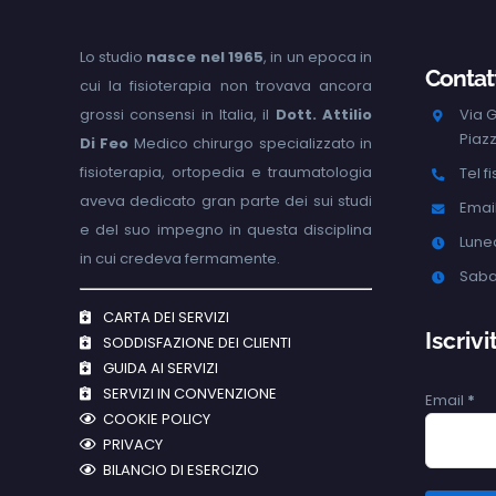
Lo studio
nasce nel 1965
, in un epoca in
Contatt
cui la fisioterapia non trovava ancora
grossi consensi in Italia, il
Dott. Attilio
Via G
Piaz
Di Feo
Medico chirurgo specializzato in
fisioterapia, ortopedia e traumatologia
Tel f
aveva dedicato gran parte dei sui studi
Email
e del suo impegno in questa disciplina
Luned
in cui credeva fermamente.
Saba
CARTA DEI SERVIZI
Iscriv
SODDISFAZIONE DEI CLIENTI
GUIDA AI SERVIZI
SERVIZI IN CONVENZIONE
Email
*
COOKIE POLICY
PRIVACY
BILANCIO DI ESERCIZIO