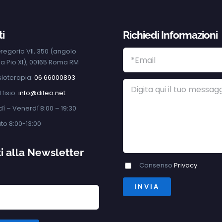
i
Richiedi Informazioni
regorio VII, 350 (angolo
za Pio XI), 00165 Roma RM
isioterapia:
06 66000893
 fisio:
info@difeo.net
í – Venerdí 8:00 – 19:30
to 8:00-13:00
iti alla Newsletter
Consenso
Privacy