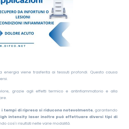
a energia viene trasferita ai tessuti profondi. Questo causa
ersi.
lore, grazie agli effetti termico e antinfiammatorio e alla
lare.
,
i tempi di ripresa si riducono notevolmente
, garantendo
igh intensity laser inoltre può effettuare diversi tipi di
o così i risultati nelle varie modalità.