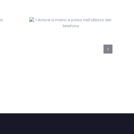
E A
GINNASTICA
OLSO
POSTURALE.
ZO DEL
COS’È E A COSA
NO
SERVE